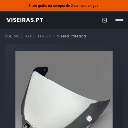
Envio grátis na compra de 2 ou mais artigos.
C
a
VISEIRAS
KYT
TT REVO
Viseira Prateada
r
r
i
n
h
o