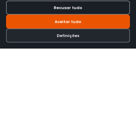
Recusar tudo
Aceitar tudo
Definições
Loja online especializada em viseiras para capacetes de motas.
INFORMAÇÃO
Termos e Condições