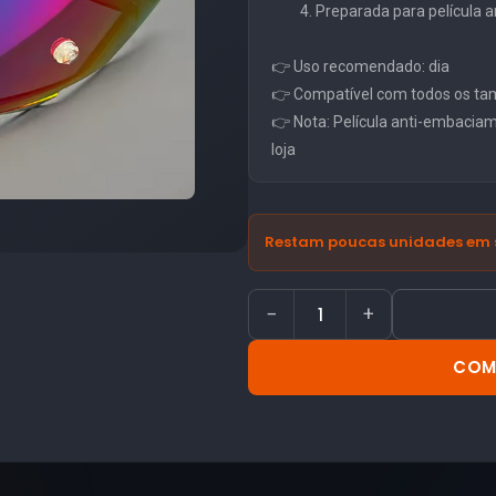
Preparada para película
👉 Uso recomendado: dia
👉 Compatível com todos os ta
👉 Nota: Película anti-embacia
loja
Restam poucas unidades em 
−
+
COM