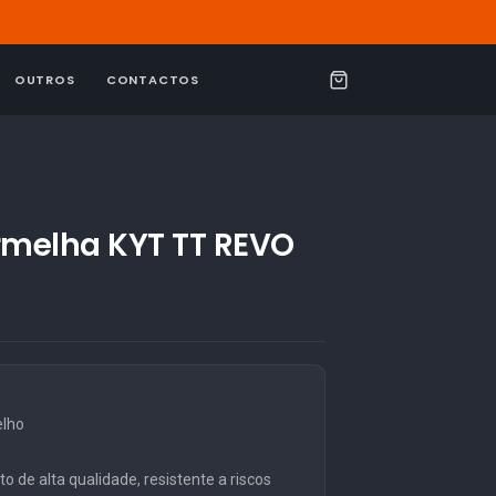
OUTROS
CONTACTOS
C
a
r
r
i
rmelha KYT TT REVO
n
h
o
elho
o de alta qualidade, resistente a riscos