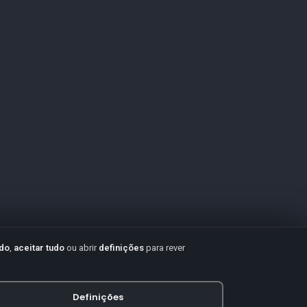
udo
,
aceitar tudo
ou abrir
definições
para rever
Definições