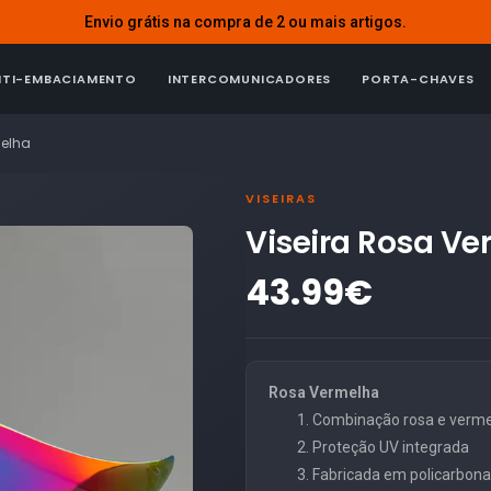
Envio grátis na compra de 2 ou mais artigos.
NTI-EMBACIAMENTO
INTERCOMUNICADORES
PORTA-CHAVES
melha
VISEIRAS
Viseira Rosa Ve
43.99€
Rosa Vermelha
Combinação rosa e verm
Proteção UV integrada
Fabricada em policarbonat