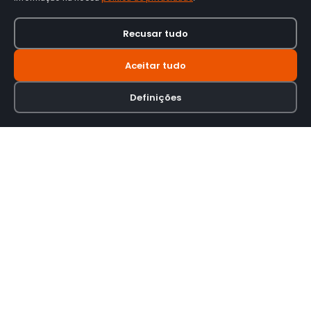
Recusar tudo
Aceitar tudo
Definições
Loja online especializada em viseiras para capacetes de motas.
INFORMAÇÃO