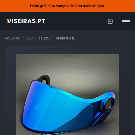
Envio grátis na compra de 2 ou mais artigos.
C
a
VISEIRAS
LS2
FF325
Viseira Azul
r
r
i
n
h
o