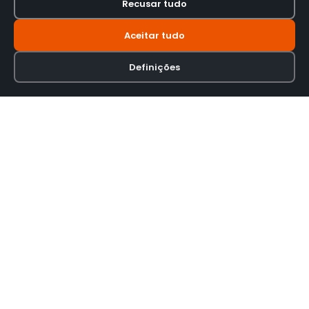
Recusar tudo
Aceitar tudo
Definições
Loja online especializada em viseiras para capacetes de motas.
INFORMAÇÃO
Termos e Condições