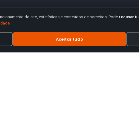
ncionamento do site, estatísticas e conteúdos de parceiros. Pode
recusar t
cidade
.
Aceitar tudo
INFORMAÇÃO
tes de motas.
Termos e Condições
Política de Privacidade
Política de Envio
Trocas e Devoluções