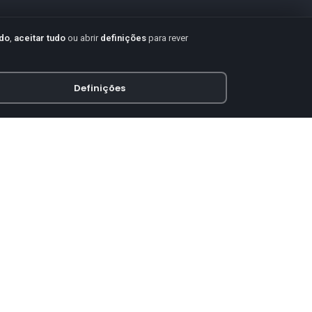
udo
,
aceitar tudo
ou abrir
definições
para rever
Definições
PAGAMENTO