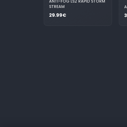
ANTI-FOG LS2 RAPID STORM
STREAM
A
29.99€
3