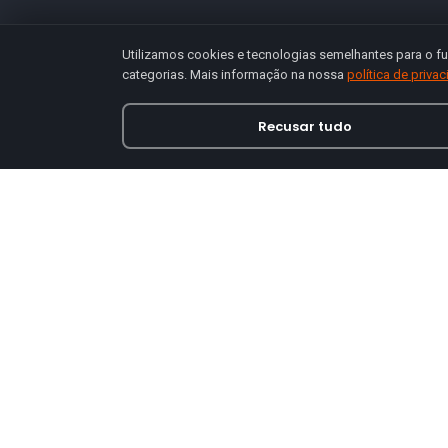
Utilizamos cookies e tecnologias semelhantes para o fu
categorias. Mais informação na nossa
política de priva
Recusar tudo
Loja online especializada em viseiras para capace