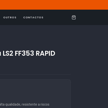
OUTROS
CONTACTOS
C
a
r
r
i
a LS2 FF353 RAPID
n
h
o
ta qualidade, resistente a riscos