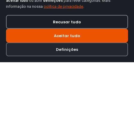
aceitar tudo
ou abrir
definições
para rever categorias. Mais
informação na nossa
política de privacidade
.
Recusar tudo
Aceitar tudo
Definições
Loja online especializada em viseiras para capacetes de motas.
INFORMAÇÃO