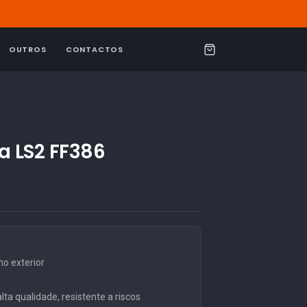
OUTROS
CONTACTOS
C
a
r
r
i
a LS2 FF386
n
h
o
o exterior
ta qualidade, resistente a riscos