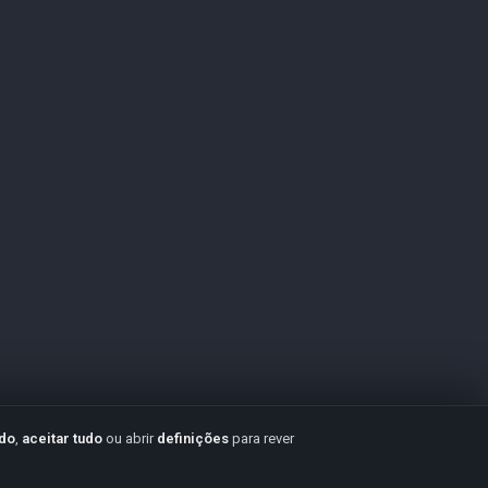
udo
,
aceitar tudo
ou abrir
definições
para rever