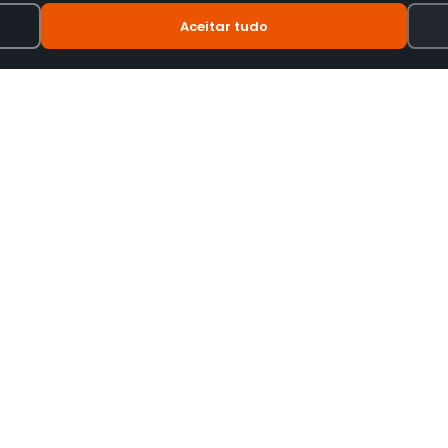
Aceitar tudo
INFORMAÇÃO
tes de motas.
Termos e Condições
Política de Privacidade
Política de Envio
Trocas e Devoluções
Livro de Reclamações