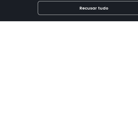
Recusar tudo
Loja online especializada em viseiras para capace