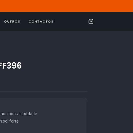
OUTROS
CONTACTOS
C
a
r
r
i
 FF396
n
h
o
o boa visibilidade
 sol forte