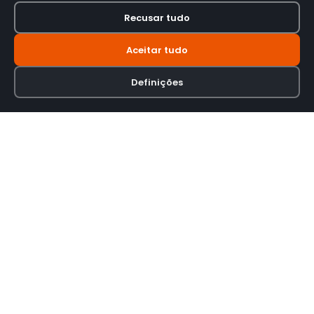
Recusar tudo
Aceitar tudo
Definições
Loja online especializada em viseiras para capacetes de motas.
INFORMAÇÃO
Termos e Condições