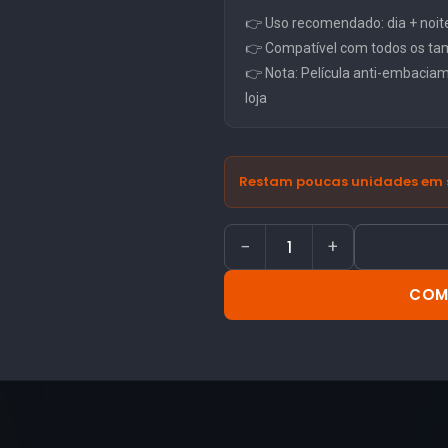
👉 Uso recomendado: dia + noit
👉 Compatível com todos os ta
👉 Nota: Película anti-embacia
loja
Restam poucas unidades em 
−
+
COM