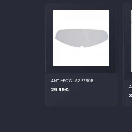
ANTI-FOG LS2 FF808
A
29.99€
3