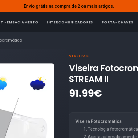
Envio grátis na compra de 2 ou mais artigos.
NTI-EMBACIAMENTO
INTERCOMUNICADORES
PORTA-CHAVES
otocromática
VISEIRAS
Viseira Fotocro
STREAM II
91.99€
Viseira Fotocromática
Tecnologia fotocromática r
Ajusta automaticamente 