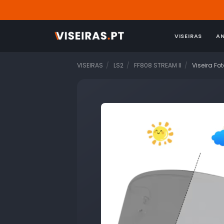
VISEIRAS
A
VISEIRAS
LS2
FF808 STREAM II
Viseira F