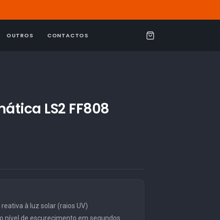
OUTROS
CONTACTOS
C
a
r
r
i
mática LS2 FF808
n
h
o
eativa à luz solar (raios UV)
o nível de escurecimento em segundos