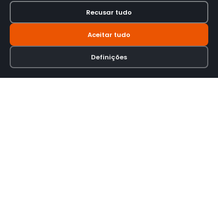
Recusar tudo
Aceitar tudo
Definições
Loja online especializada em viseiras para capacetes de motas.
INFORMAÇÃO
Termos e Condições