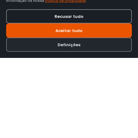
informação na nossa
política de privacidade
.
Recusar tudo
Aceitar tudo
Definições
Loja online especializada em viseiras para capacetes de motas.
INFORMAÇÃO