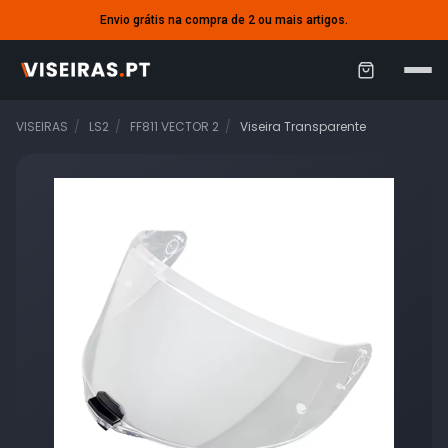
Envio grátis na compra de 2 ou mais artigos.
C
a
VISEIRAS
LS2
FF811 VECTOR 2
Viseira Transparente
r
r
i
n
h
o