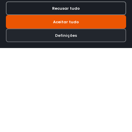
Recusar tudo
Aceitar tudo
Definições
Loja online especializada em viseiras para capacetes de motas.
INFORMAÇÃO
Termos e Condições