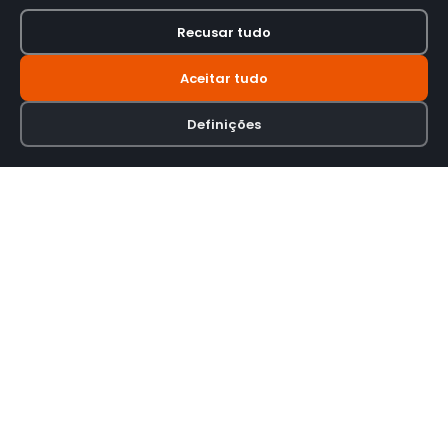
Recusar tudo
Aceitar tudo
Definições
Loja online especializada em viseiras para capacetes de motas.
INFORMAÇÃO
Termos e Condições