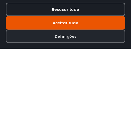
Recusar tudo
Aceitar tudo
Definições
Loja online especializada em viseiras para capacetes de motas.
INFORMAÇÃO
Termos e Condições