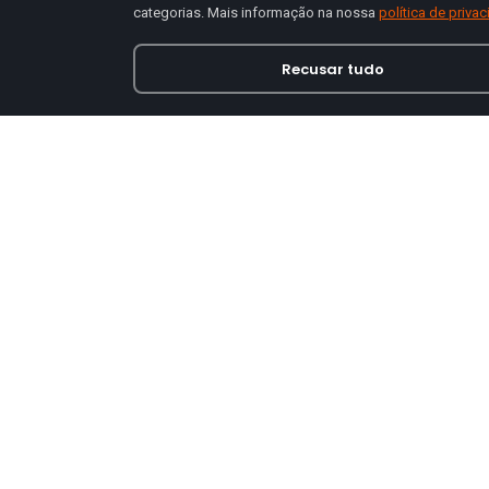
categorias. Mais informação na nossa
política de priva
Recusar tudo
Loja online especializada em viseiras para capace