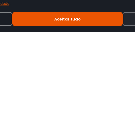
cidade
.
Aceitar tudo
INFORMAÇÃO
tes de motas.
Termos e Condições
Política de Privacidade
Política de Envio
Trocas e Devoluções
Livro de Reclamações