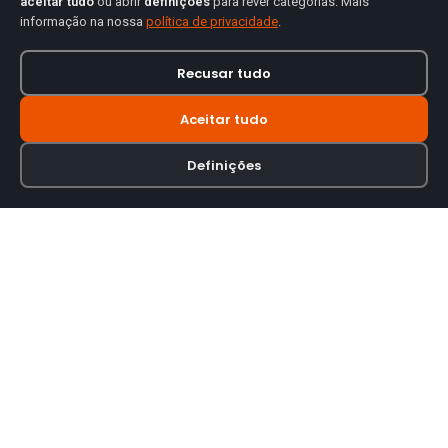
aceitar tudo
ou abrir
definições
para rever categorias. Mais
informação na nossa
política de privacidade
.
Recusar tudo
Aceitar tudo
Definições
Loja online especializada em viseiras para capacetes de motas.
INFORMAÇÃO