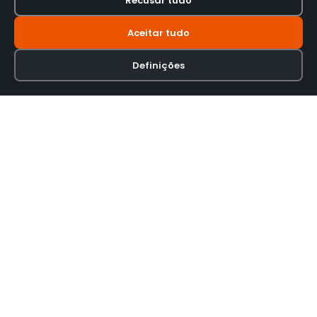
Recusar tudo
Aceitar tudo
Definições
Loja online especializada em viseiras para capacetes de motas.
INFORMAÇÃO
Termos e Condições
Política de Privacidade