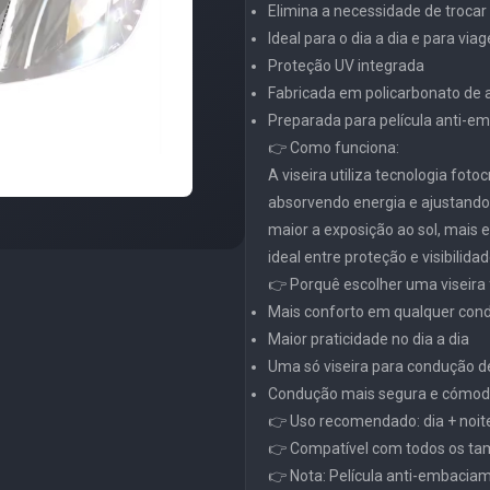
Elimina a necessidade de trocar 
Ideal para o dia a dia e para via
Proteção UV integrada
Fabricada em policarbonato de al
Preparada para película anti-
👉 Como funciona:
A viseira utiliza tecnologia fot
absorvendo energia e ajustand
maior a exposição ao sol, mais e
ideal entre proteção e visibilidad
👉 Porquê escolher uma viseira
Mais conforto em qualquer cond
Maior praticidade no dia a dia
Uma só viseira para condução de
Condução mais segura e cómod
👉 Uso recomendado: dia + noit
👉 Compatível com todos os ta
👉 Nota: Película anti-embacia