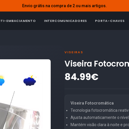
Envio grátis na compra de 2 ou mais artigos.
NTI-EMBACIAMENTO
INTERCOMUNICADORES
PORTA-CHAVES
VISEIRAS
Viseira Fotocro
84.99€
Viseira Fotocromática
Tecnologia fotocromática reativa
Ajusta automaticamente o níve
Mantém visão clara à noite e pro