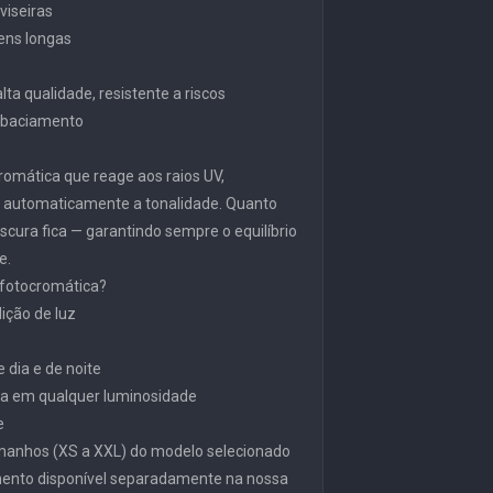
viseiras
gens longas
ta qualidade, resistente a riscos
embaciamento
ocromática que reage aos raios UV,
o automaticamente a tonalidade. Quanto
scura fica — garantindo sempre o equilíbrio
e.
 fotocromática?
ição de luz
 dia e de noite
a em qualquer luminosidade
e
manhos (XS a XXL) do modelo selecionado
mento disponível separadamente na nossa