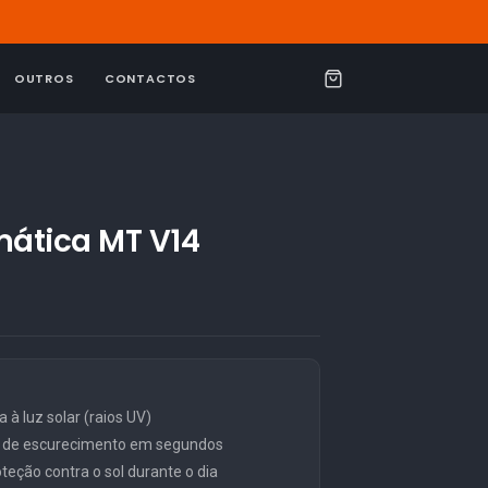
OUTROS
CONTACTOS
C
a
r
r
i
mática MT V14
n
h
o
 à luz solar (raios UV)
l de escurecimento em segundos
teção contra o sol durante o dia