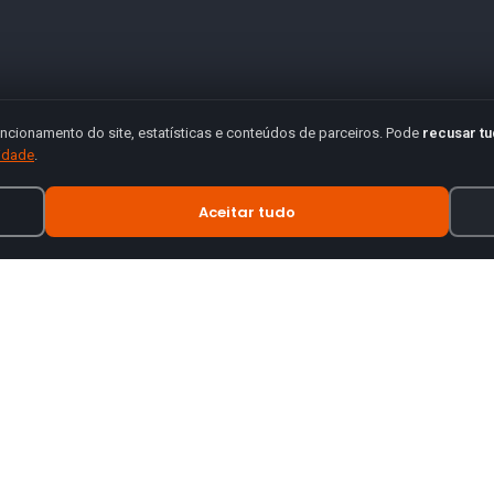
ncionamento do site, estatísticas e conteúdos de parceiros. Pode
recusar t
cidade
.
Aceitar tudo
INFORMAÇÃO
tes de motas.
Termos e Condições
Política de Privacidade