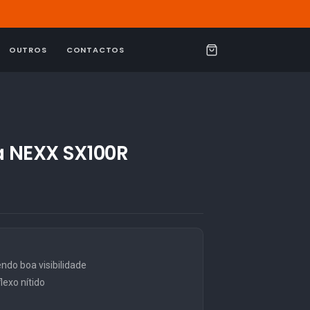
OUTROS
CONTACTOS
C
a
r
r
i
a NEXX SX100R
n
h
o
o boa visibilidade
exo nítido