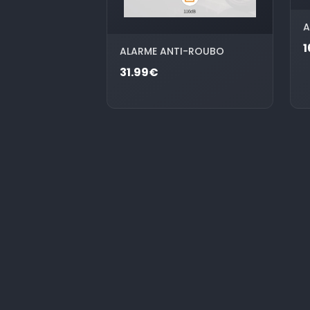
A
1
ALARME ANTI-ROUBO
31.99€