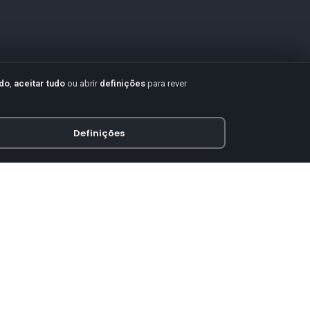
udo
,
aceitar tudo
ou abrir
definições
para rever
Definições
PAGAMENTO