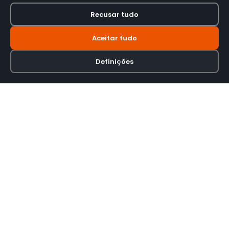
Recusar tudo
Aceitar tudo
Definições
Loja online especializada em viseiras para capacetes de motas.
INFORMAÇÃO
Termos e Condições