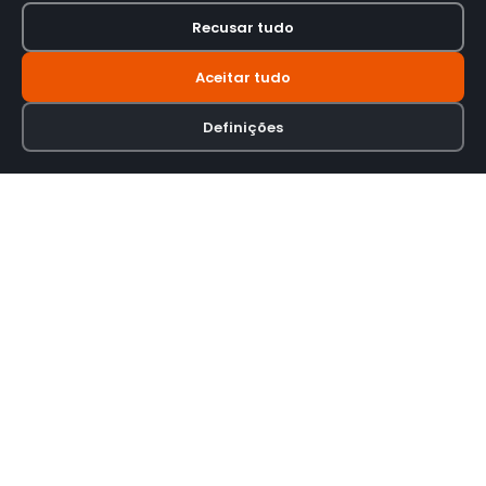
Recusar tudo
Aceitar tudo
Definições
Loja online especializada em viseiras para capacetes de motas.
INFORMAÇÃO
Termos e Condições