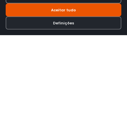
Aceitar tudo
Definições
Loja online especializada em viseiras para capacetes de motas.
INFORMAÇÃO
Termos e Condições
Política de Privacidade