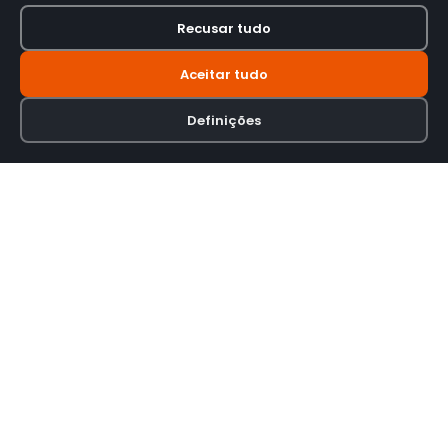
Recusar tudo
Aceitar tudo
Definições
Loja online especializada em viseiras para capacetes de motas.
INFORMAÇÃO
Termos e Condições