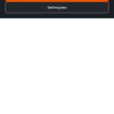
Definições
Loja online especializada em viseiras para capacetes de motas.
INFORMAÇÃO
Termos e Condições
Política de Privacidade
Política de Envio