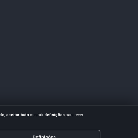
udo
,
aceitar tudo
ou abrir
definições
para rever
Definições