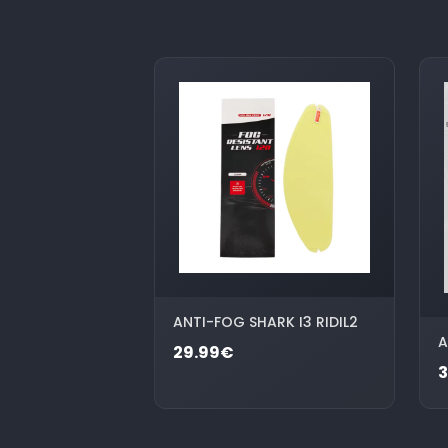
ANTI-FOG SHARK I3 RIDIL2
A
29.99€
3