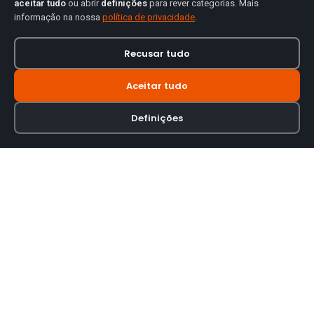
aceitar tudo
ou abrir
definições
para rever categorias. Mais
informação na nossa
política de privacidade
.
Recusar tudo
Aceitar tudo
Definições
Loja online especializada em viseiras para capacetes de motas.
INFORMAÇÃO