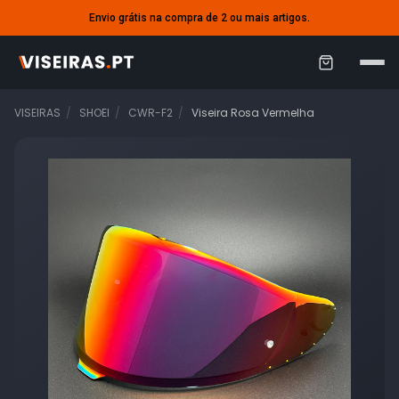
Envio grátis na compra de 2 ou mais artigos.
C
a
VISEIRAS
SHOEI
CWR-F2
Viseira Rosa Vermelha
r
r
i
n
h
o