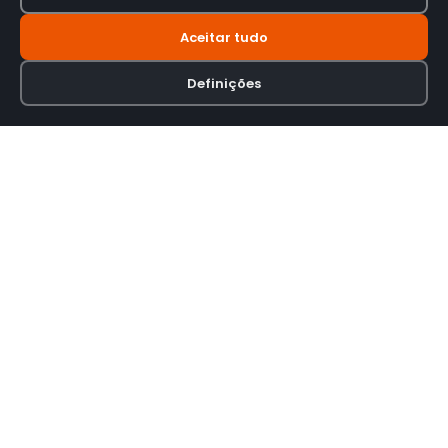
Aceitar tudo
Definições
Loja online especializada em viseiras para capacetes de motas.
INFORMAÇÃO
Termos e Condições
Política de Privacidade