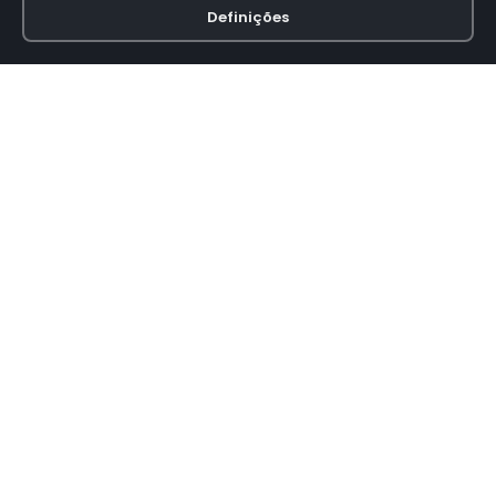
Definições
Loja online especializada em viseiras para capacetes de motas.
INFORMAÇÃO
Termos e Condições
Política de Privacidade
Política de Envio