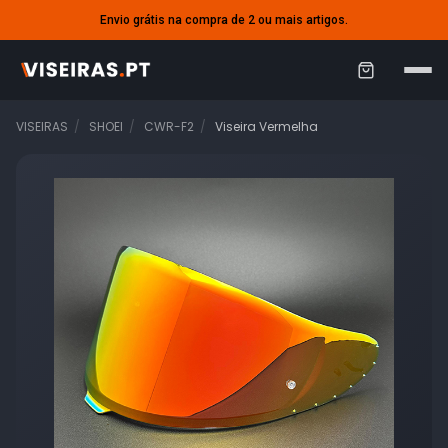
Envio grátis na compra de 2 ou mais artigos.
C
a
VISEIRAS
SHOEI
CWR-F2
Viseira Vermelha
r
r
i
n
h
o