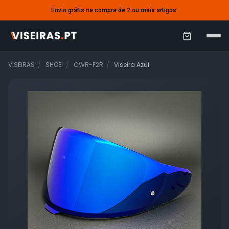
Envio grátis na compra de 2 ou mais artigos.
C
a
VISEIRAS
SHOEI
CWR-F2R
Viseira Azul
r
r
i
n
h
o