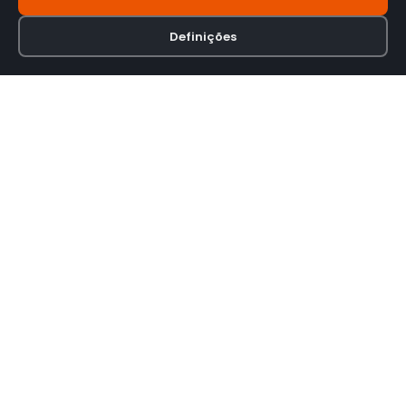
Definições
Loja online especializada em viseiras para capacetes de motas.
INFORMAÇÃO
Termos e Condições
Política de Privacidade
Política de Envio