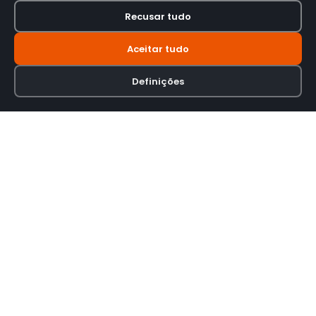
Recusar tudo
Aceitar tudo
Definições
Loja online especializada em viseiras para capacetes de motas.
INFORMAÇÃO
Termos e Condições