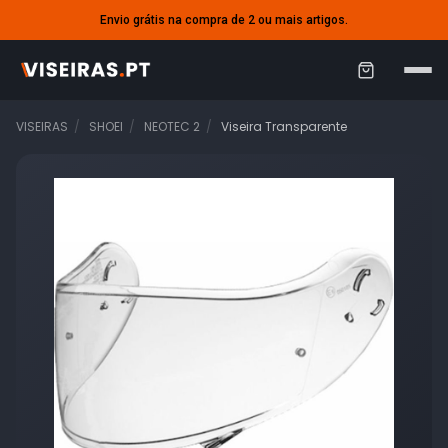
Envio grátis na compra de 2 ou mais artigos.
C
a
VISEIRAS
SHOEI
NEOTEC 2
Viseira Transparente
r
r
i
n
h
o