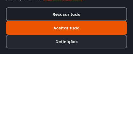
Recusar tudo
Aceitar tudo
Definições
Loja online especializada em viseiras para capacetes de motas.
INFORMAÇÃO