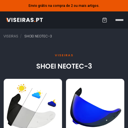
Envio grátis na compra de 2 ou mais artigos.
C
a
VISEIRAS
SHOEI NEOTEC-3
r
r
VISEIRAS
i
SHOEI NEOTEC-3
n
h
o