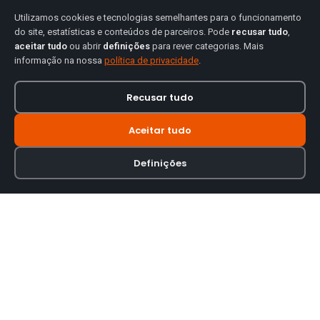
Utilizamos cookies e tecnologias semelhantes para o funcionamento
do site, estatísticas e conteúdos de parceiros. Pode
recusar tudo
,
aceitar tudo
ou abrir
definições
para rever categorias. Mais
informação na nossa
política de privacidade
.
Recusar tudo
Aceitar tudo
Definições
Loja online especializada em viseiras para capacetes de motas.