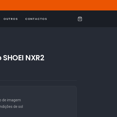
OUTROS
CONTACTOS
C
a
r
r
i
lo SHOEI NXR2
n
h
o
ão de imagem
dições de sol