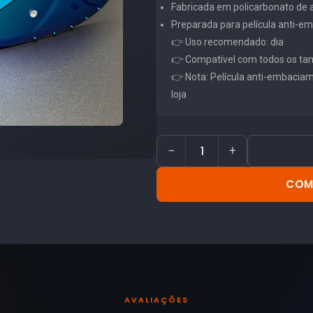
Fabricada em policarbonato de al
Preparada para película anti-
👉 Uso recomendado: dia
👉 Compatível com todos os ta
👉 Nota: Película anti-embacia
loja
−
+
COM
AVALIAÇÕES