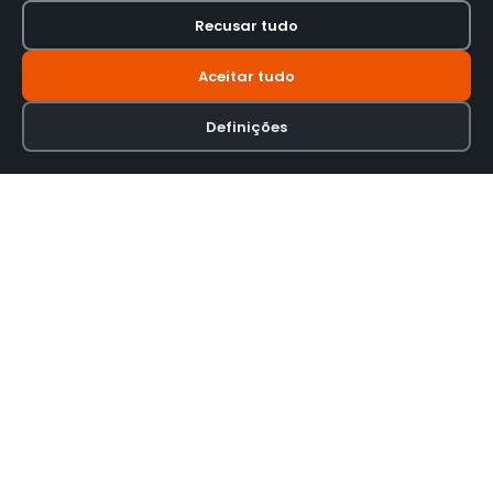
Recusar tudo
Aceitar tudo
Definições
Loja online especializada em viseiras para capacetes de motas.
INFORMAÇÃO
Termos e Condições