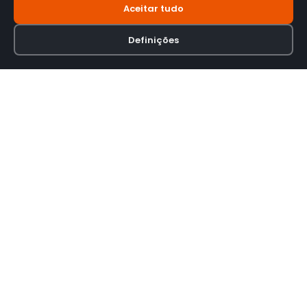
Aceitar tudo
Definições
Loja online especializada em viseiras para capacetes de motas.
INFORMAÇÃO
Termos e Condições
Política de Privacidade