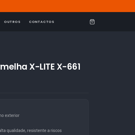
OUTROS
CONTACTOS
C
a
r
r
i
rmelha X-LITE X-661
n
h
o
o exterior
ta qualidade, resistente a riscos