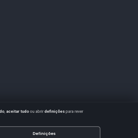
udo
,
aceitar tudo
ou abrir
definições
para rever
Definições