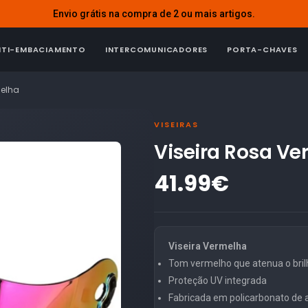
Envio grátis na compra de 2 ou mais artigos.
NTI-EMBACIAMENTO
INTERCOMUNICADORES
PORTA-CHAVES
melha
VISEIRAS
Viseira Rosa Ve
41.99€
Viseira Vermelha
Tom vermelho que atenua o brilh
Proteção UV integrada
Fabricada em policarbonato de al