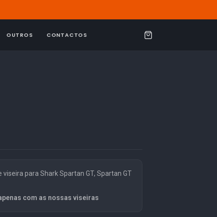
OUTROS
CONTACTOS
C
a
r
r
i
n
h
o
viseira para Shark Spartan GT, Spartan GT
apenas com as nossas viseiras