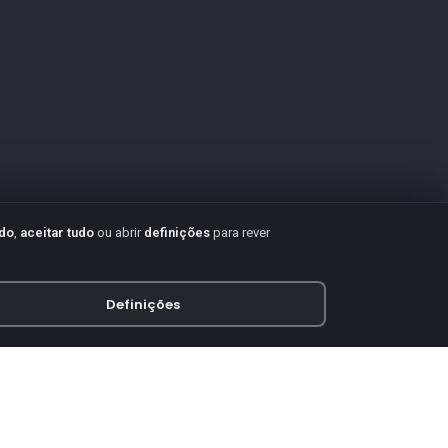
udo
,
aceitar tudo
ou abrir
definições
para rever
Definições
PAGAMENTO