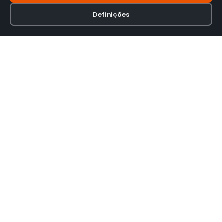
Definições
Loja online especializada em viseiras para capacetes de motas.
INFORMAÇÃO
Termos e Condições
Política de Privacidade
Política de Envio