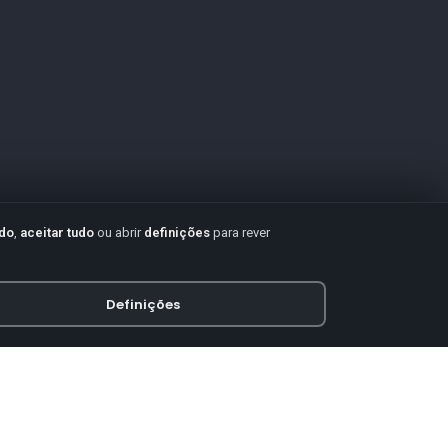
udo
,
aceitar tudo
ou abrir
definições
para rever
Definições
PAGAMENTO