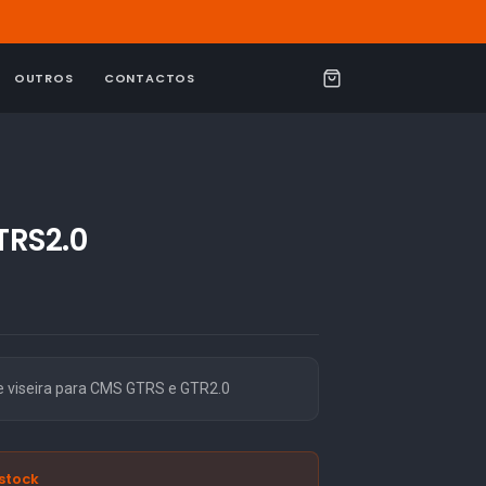
OUTROS
CONTACTOS
C
a
r
r
i
TRS2.0
n
h
o
 viseira para CMS GTRS e GTR2.0
stock