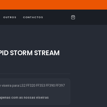
OUTROS
CONTACTOS
C
a
r
r
i
APID STORM STREAM
n
h
o
 viseira para LS2 FF320 FF353 FF390 FF397
apenas com as nossas viseiras