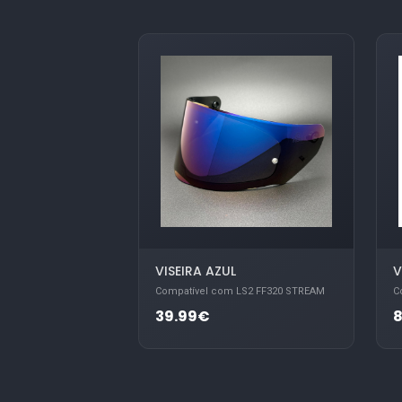
VISEIRA AZUL
V
Compatível com LS2 FF320 STREAM
C
39.99€