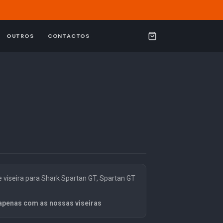
OUTROS
CONTACTOS
C
a
r
r
i
n
h
o
viseira para Shark Spartan GT, Spartan GT
apenas com as nossas viseiras