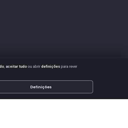
udo
,
aceitar tudo
ou abrir
definições
para rever
Definições
PAGAMENTO