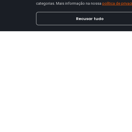
categorias. Mais informação na nossa
política de priva
Recusar tudo
Loja online especializada em viseiras para capace