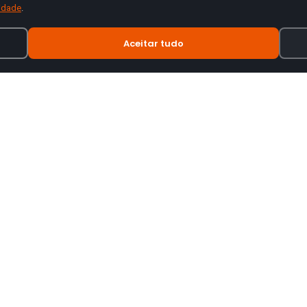
cidade
.
Aceitar tudo
INFORMAÇÃO
tes de motas.
Termos e Condições
Política de Privacidade
Política de Envio
Trocas e Devoluções
Livro de Reclamações