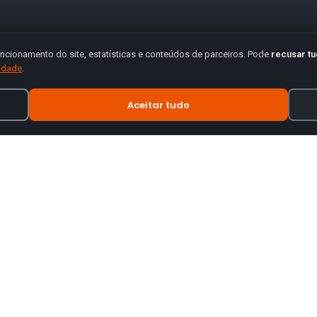
ncionamento do site, estatísticas e conteúdos de parceiros. Pode
recusar t
cidade
.
Aceitar tudo
INFORMAÇÃO
tes de motas.
Termos e Condições
Política de Privacidade
Política de Envio