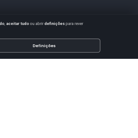
udo
,
aceitar tudo
ou abrir
definições
para rever
Definições
PAGAMENTO