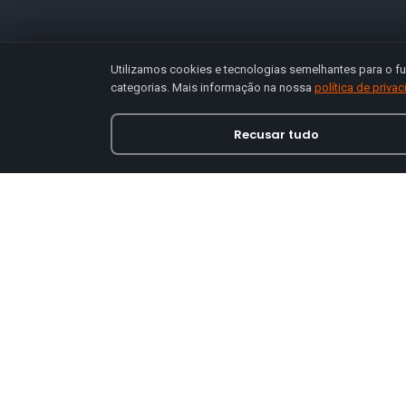
Utilizamos cookies e tecnologias semelhantes para o fu
categorias. Mais informação na nossa
política de priva
Recusar tudo
Loja online especializada em viseiras para capace