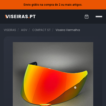
Envio grátis na compra de 2 ou mais artigos.
C
a
VISEIRAS
AGV
COMPACT ST
Viseira Vermelha
r
r
i
n
h
o