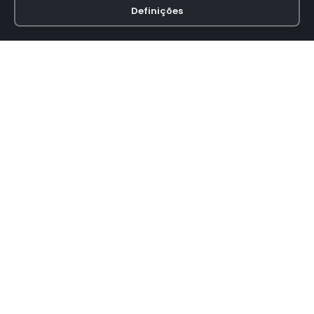
Definições
Loja online especializada em viseiras para capacetes de motas.
INFORMAÇÃO
Termos e Condições
Política de Privacidade
Política de Envio