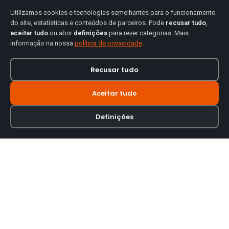
Utilizamos cookies e tecnologias semelhantes para o funcionamento
do site, estatísticas e conteúdos de parceiros. Pode
recusar tudo
,
aceitar tudo
ou abrir
definições
para rever categorias. Mais
informação na nossa
política de privacidade
.
Recusar tudo
Aceitar tudo
Definições
Loja online especializada em viseiras para capacetes de motas.