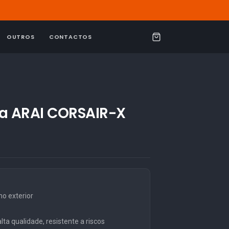
OUTROS
CONTACTOS
C
a
r
r
i
ha ARAI CORSAIR-X
n
h
o
o exterior
ta qualidade, resistente a riscos