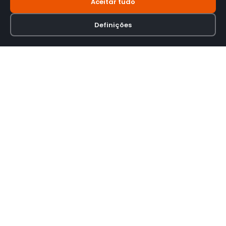
Aceitar tudo
Definições
Loja online especializada em viseiras para capacetes de motas.
INFORMAÇÃO
Termos e Condições
Política de Privacidade
Política de Envio