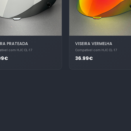
IRA PRATEADA
VISEIRA VERMELHA
tível com HJC CL-17
Compatível com HJC CL-17
99€
36.99€