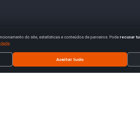
ncionamento do site, estatísticas e conteúdos de parceiros. Pode
recusar t
cidade
.
Aceitar tudo
INFORMAÇÃO
tes de motas.
Termos e Condições
Política de Privacidade