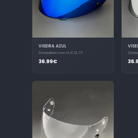
VISEIRA AZUL
VISE
Compatível com HJC CL-17
Compa
36.99€
36.