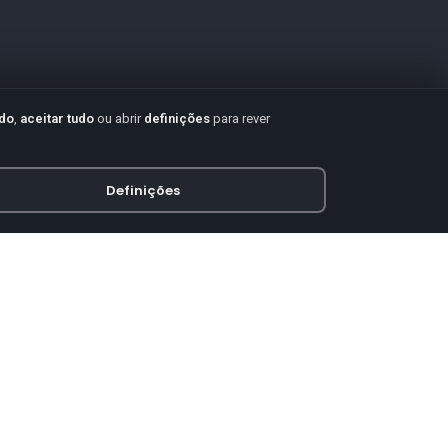
udo
,
aceitar tudo
ou abrir
definições
para rever
Definições
PAGAMENTO