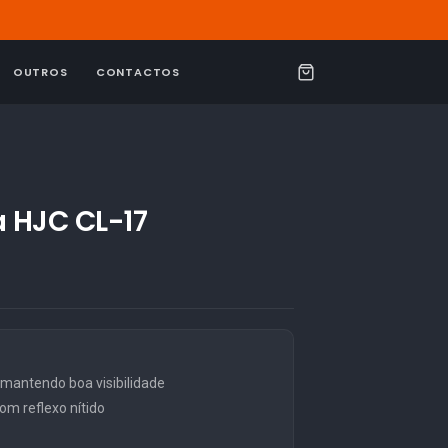
OUTROS
CONTACTOS
C
a
r
r
i
a HJC CL-17
n
h
o
antendo boa visibilidade
m reflexo nítido