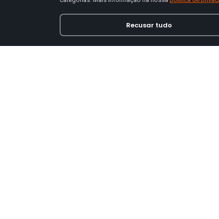
Recusar tudo
Loja online especializada em viseiras para capace