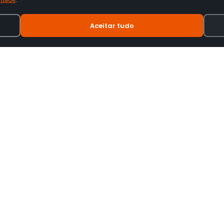
Aceitar tudo
INFORMAÇÃO
tes de motas.
Termos e Condições
Política de Privacidade
Política de Envio
Trocas e Devoluções
Livro de Reclamações